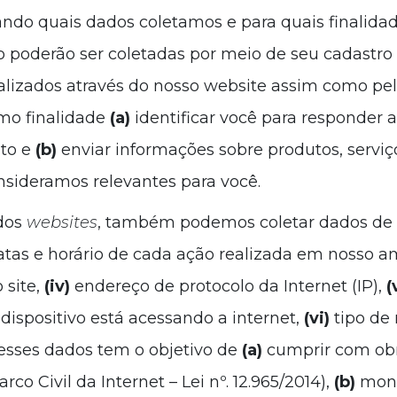
ndo quais dados coletamos e para quais finalidade
o poderão ser coletadas por meio de seu cadastro
alizados através do nosso website assim como pel
omo finalidade
(a)
identificar você para responder 
nto e
(b)
enviar informações sobre produtos, serviço
nsideramos relevantes para você.
dos
websites
, também podemos coletar dados de i
atas e horário de cada ação realizada em nosso 
 site,
(iv)
endereço de protocolo da Internet (IP),
(
ispositivo está acessando a internet,
(vi)
tipo de
esses dados tem o objetivo de
(a)
cumprir com obr
o Civil da Internet – Lei nº. 12.965/2014),
(b)
moni