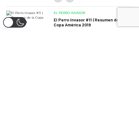
EL PERRO INVASOR
El Perro Invasor #11 | Resumen de la
Copa América 2019
11/07/2019
EL PERRO INVASOR
El Perro Invasor #10 | Uruguay de
Tabarez
15/06/2019
EL PERRO INVASOR
El Perro Invasor #09 | La temporada
en Sur América
12/12/2018