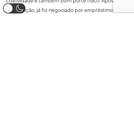
criatividade e também bom porte físico. Após a
competição, já foi negociado por empréstimo com
o Palmeiras.
PONTA DIREITA: Lucas
Ferreira (São Paulo)
Um dos principais destaques do time Sub-20 do
São Paulo nos últimos anos, ao lado de Ryan
Francisco, o ponta foi novamente impactante na