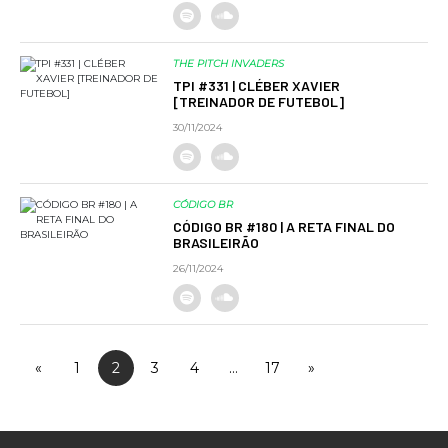
THE PITCH INVADERS
TPI #331 | CLÉBER XAVIER
[TREINADOR DE FUTEBOL]
30/11/2024
CÓDIGO BR
CÓDIGO BR #180 | A RETA FINAL DO
BRASILEIRÃO
26/11/2024
«
1
2
3
4
…
17
»