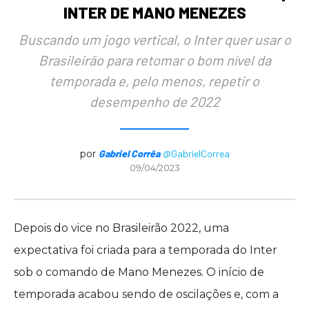
INTER DE MANO MENEZES
Buscando um jogo vertical, o Inter quer usar o
Brasileirão para retomar o bom nível da
temporada e, pelo menos, repetir o
desempenho de 2022
por
Gabriel Corrêa
@GabrielCorrea
09/04/2023
Depois do vice no Brasileirão 2022, uma
expectativa foi criada para a temporada do Inter
sob o comando de Mano Menezes. O início de
temporada acabou sendo de oscilações e, com a