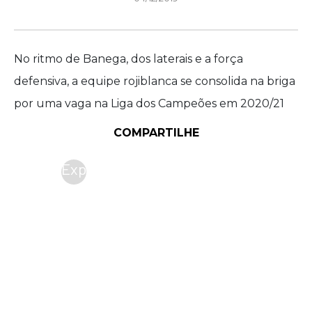
No ritmo de Banega, dos laterais e a força
defensiva, a equipe rojiblanca se consolida na briga
por uma vaga na Liga dos Campeões em 2020/21
COMPARTILHE
Exp
eri
me
nte
um
a
se
ma