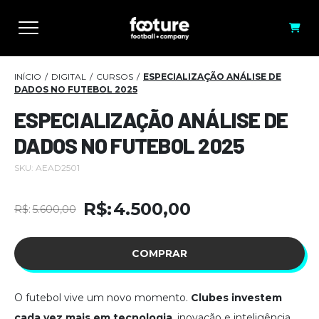
INÍCIO
DIGITAL
CURSOS
ESPECIALIZAÇÃO ANÁLISE DE
DADOS NO FUTEBOL 2025
ESPECIALIZAÇÃO ANÁLISE DE
DADOS NO FUTEBOL 2025
SKU:
AEAD2501
R$
4.500,00
R$
5.600,00
O
O
preço
preço
COMPRAR
original
atual
era:
é:
O futebol vive um novo momento.
Clubes investem
R$5.600,00.
R$4.500,00.
cada vez mais em tecnologia
, inovação e inteligência