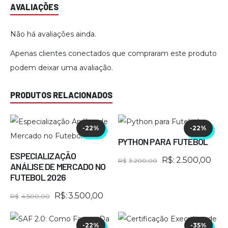
AVALIAÇÕES
Não há avaliações ainda.
Apenas clientes conectados que compraram este produto
podem deixar uma avaliação.
PRODUTOS RELACIONADOS
-22%
-22%
PYTHON PARA FUTEBOL
ESPECIALIZAÇÃO
O
O
R$
2.500,00
R$
3.200,00
ANÁLISE DE MERCADO NO
preço
preç
FUTEBOL 2026
original
atual
O
O
R$
3.500,00
R$
4.500,00
era:
é:
preço
preço
R$3.200,00.
R$2.
original
atual
-22%
-35%