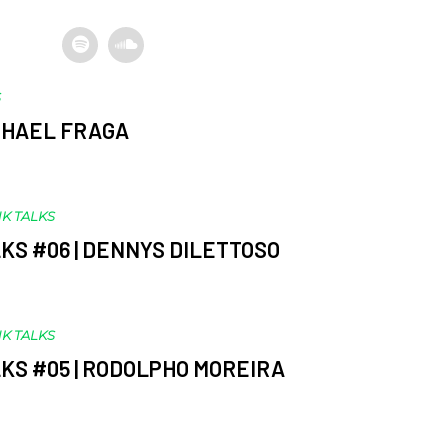
S
APHAEL FRAGA
K TALKS
KS #06 | DENNYS DILETTOSO
K TALKS
KS #05 | RODOLPHO MOREIRA