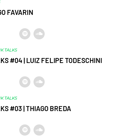
S
EGO FAVARIN
K TALKS
KS #04 | LUIZ FELIPE TODESCHINI
K TALKS
KS #03 | THIAGO BREDA