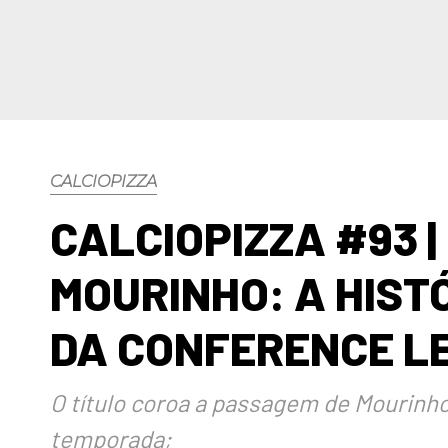
CALCIOPIZZA
CALCIOPIZZA #93 |
MOURINHO: A HIST
DA CONFERENCE L
O título coroa a passagem de Mourinho
temporada;