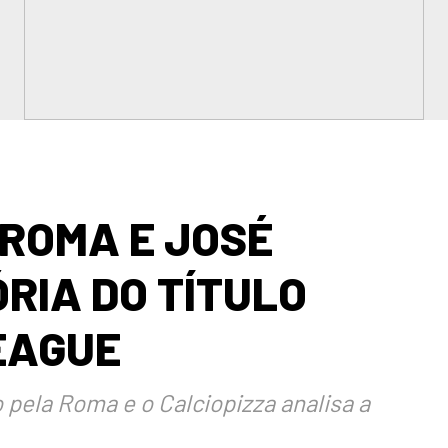
 ROMA E JOSÉ
ÓRIA DO TÍTULO
EAGUE
 pela Roma e o Calciopizza analisa a