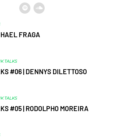
S
APHAEL FRAGA
K TALKS
KS #06 | DENNYS DILETTOSO
K TALKS
KS #05 | RODOLPHO MOREIRA
S