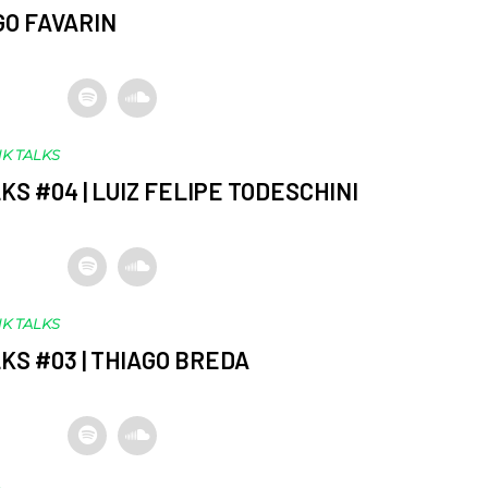
EGO FAVARIN
K TALKS
KS #04 | LUIZ FELIPE TODESCHINI
K TALKS
KS #03 | THIAGO BREDA