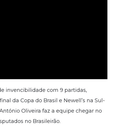
e invencibilidade com 9 partidas,
final da Copa do Brasil e Newell’s na Sul-
ntónio Oliveira faz a equipe chegar no
sputados no Brasileirão.