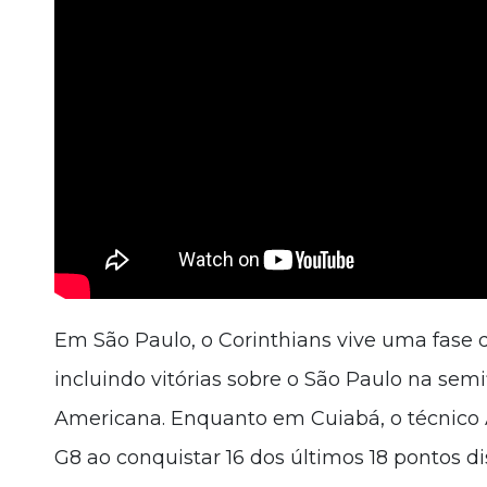
Em São Paulo, o Corinthians vive uma fase d
incluindo vitórias sobre o São Paulo na semi
Americana. Enquanto em Cuiabá, o técnico A
G8 ao conquistar 16 dos últimos 18 pontos di