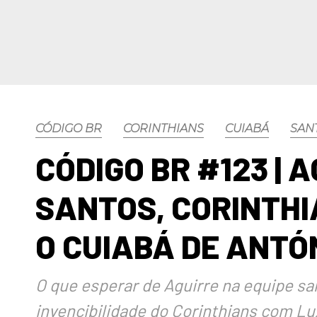
CÓDIGO BR
CORINTHIANS
CUIABÁ
SAN
CÓDIGO BR #123 | 
SANTOS, CORINTH
O CUIABÁ DE ANTÓ
O que esperar de Aguirre na equipe san
invencibilidade do Corinthians com L