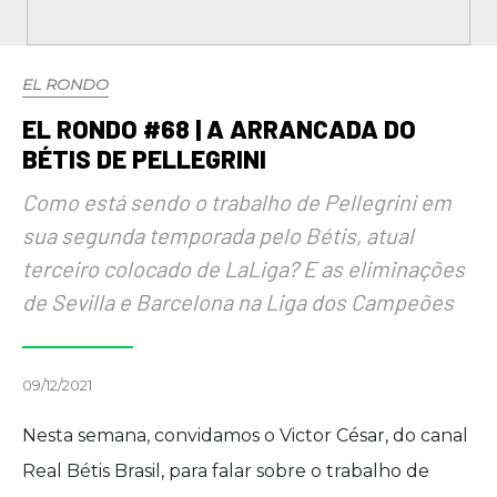
EL RONDO
EL RONDO #68 | A ARRANCADA DO
BÉTIS DE PELLEGRINI
Como está sendo o trabalho de Pellegrini em
sua segunda temporada pelo Bétis, atual
terceiro colocado de LaLiga? E as eliminações
de Sevilla e Barcelona na Liga dos Campeões
09/12/2021
Nesta semana, convidamos o Victor César, do canal
Real Bétis Brasil, para falar sobre o trabalho de