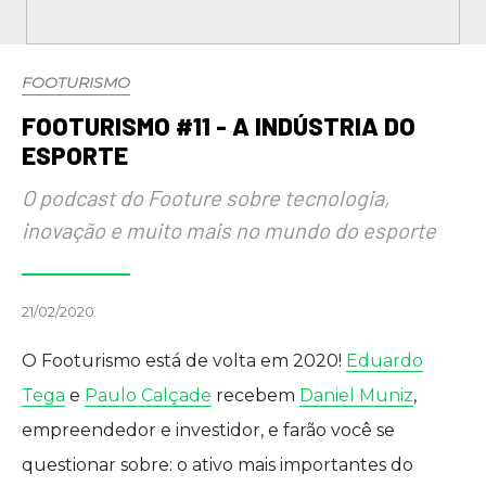
FOOTURISMO
FOOTURISMO #11 - A INDÚSTRIA DO
ESPORTE
O podcast do Footure sobre tecnologia,
inovação e muito mais no mundo do esporte
21/02/2020
O Footurismo está de volta em 2020!
Eduardo
Tega
e
Paulo Calçade
recebem
Daniel Muniz
,
empreendedor e investidor, e farão você se
questionar sobre: o ativo mais importantes do