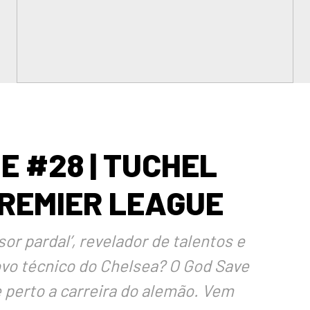
E #28 | TUCHEL
REMIER LEAGUE
or pardal’, revelador de talentos e
vo técnico do Chelsea? O God Save
erto a carreira do alemão. Vem