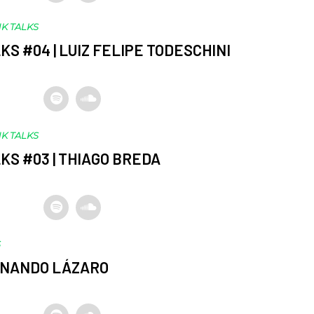
K TALKS
KS #04 | LUIZ FELIPE TODESCHINI
K TALKS
KS #03 | THIAGO BREDA
S
ERNANDO LÁZARO