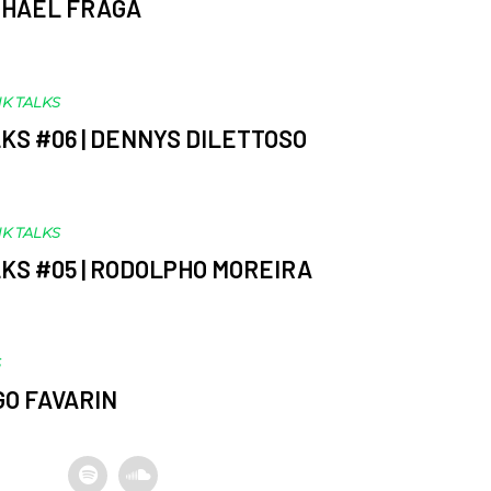
APHAEL FRAGA
K TALKS
KS #06 | DENNYS DILETTOSO
K TALKS
KS #05 | RODOLPHO MOREIRA
S
EGO FAVARIN