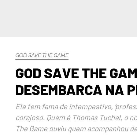
GOD SAVE THE GAME
GOD SAVE THE GAM
DESEMBARCA NA P
Ele tem fama de intempestivo, ‘profess
corajoso. Quem é Thomas Tuchel, o no
The Game ouviu quem acompanhou de p