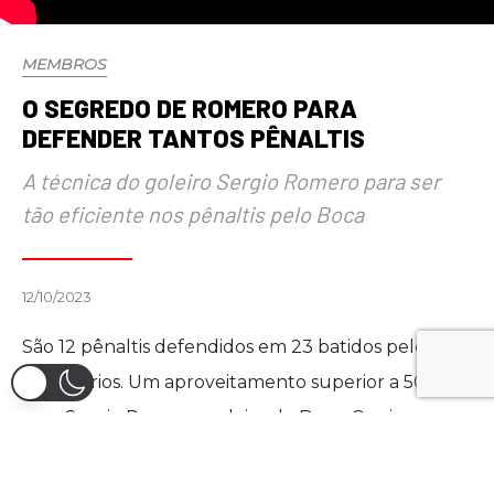
MEMBROS
O SEGREDO DE ROMERO PARA
DEFENDER TANTOS PÊNALTIS
A técnica do goleiro Sergio Romero para ser
tão eficiente nos pênaltis pelo Boca
12/10/2023
São 12 pênaltis defendidos em 23 batidos pelos
adversários. Um aproveitamento superior a 50%
para Sergio Romero, goleiro do Boca. Quais as
características? Tem algum segredo? Analisamos
em detalhes.