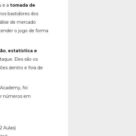
u e a
tomada de
os bastidores dos
álise de mercado
tender o jogo de forma
ção
,
estatística e
que. Eles são os
ões dentro e fora de
 Academy, foi
zir números em
 Aulas)