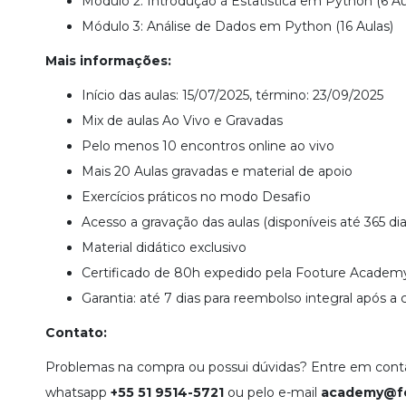
Módulo 2: Introdução à Estatística em Python (6 Au
Módulo 3: Análise de Dados em Python (16 Aulas)
Mais informações:
Início das aulas: 15/07/2025, término: 23/09/2025
Mix de aulas Ao Vivo e Gravadas
Pelo menos 10 encontros online ao vivo
Mais 20 Aulas gravadas e material de apoio
Exercícios práticos no modo Desafio
A
cesso a gravação das aulas (disponíveis até 365 di
Material didático exclusivo
Certificado de 80h expedido pela Footure Academ
Garantia: até 7 dias para reembolso integral após a
Contato:
Problemas na compra ou possui dúvidas? Entre em cont
whatsapp
+55 51 9514-5721
ou pelo e-mail
academy@fo