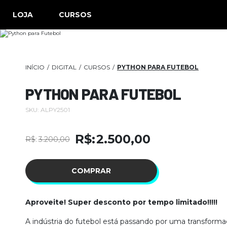
LOJA
CURSOS
INÍCIO
DIGITAL
CURSOS
PYTHON PARA FUTEBOL
PYTHON PARA FUTEBOL
SKU:
ALPY2501
R$
2.500,00
R$
3.200,00
O
O
preço
preço
COMPRAR
original
atual
era:
é:
Aproveite! Super desconto por tempo limitado!!!!!
R$3.200,00.
R$2.500,00.
A indústria do futebol está passando por uma transforma