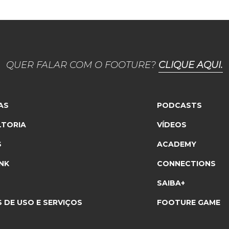
QUER FALAR COM O FOOTURE?
CLIQUE AQUI.
AS
PODCASTS
TORIA
VÍDEOS
S
ACADEMY
NK
CONNECTIONS
SAIBA+
 DE USO E SERVIÇOS
FOOTURE GAME