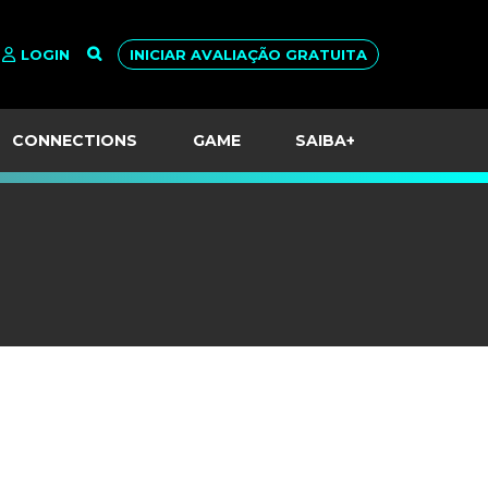
LOGIN
INICIAR AVALIAÇÃO GRATUITA
CONNECTIONS
GAME
SAIBA+