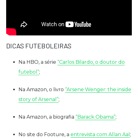
DICAS FUTEBOLEIRAS
Na HBO, a série
“Carlos Bilardo, o doutor do
futebol”
;
Na Amazon, o livro
“Arsene Wenger: the inside
story of Arsenal”
;
Na Amazon, a biografia
“Barack Obama”
;
No site do Footure, a
entrevista com Allan Aal
;