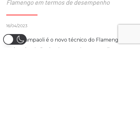
Flamengo em termos de desempenho
16/04/2023
Jorge Sampaoli é o novo técnico do Flamengo
após a demissão de Vitor Pereira. No Brasil, o
argentino trabalhou por Atlético Mineiro e Santos
— equipes que iremos focar a análise —, além de
mais recentemente em Marseille e Sevilla. Em
todas elas, manteve um padrão tático claro.
Neste vídeo, vamos te mostrar como jogam as
equipes de Sampaoli: a iniciação das jogadas,
organização ofensiva, pressão pós perda e pressão
na saída de bola.