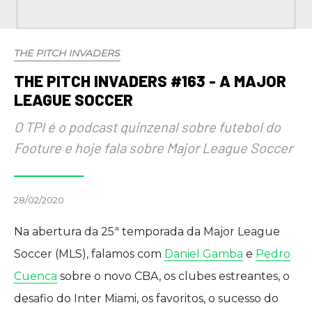
THE PITCH INVADERS
THE PITCH INVADERS #163 - A MAJOR
LEAGUE SOCCER
O TPI é o podcast quinzenal sobre futebol do
Footure e hoje fala sobre Major League Soccer
28/02/2020
Na abertura da 25ª temporada da Major League
Soccer (MLS), falamos com
Daniel Gamba
e
Pedro
Cuenca
sobre o novo CBA, os clubes estreantes, o
desafio do Inter Miami, os favoritos, o sucesso do