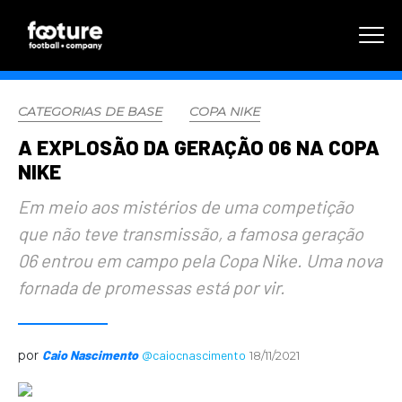
CATEGORIAS DE BASE
COPA NIKE
A EXPLOSÃO DA GERAÇÃO 06 NA COPA
NIKE
Em meio aos mistérios de uma competição
que não teve transmissão, a famosa geração
06 entrou em campo pela Copa Nike. Uma nova
fornada de promessas está por vir.
por
Caio Nascimento
@caiocnascimento
18/11/2021