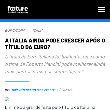
EUROCOPA
ITÁLIA
A ITÁLIA AINDA PODE CRESCER APÓS O
TÍTULO DA EURO?
O título da Euro italiano foi brilhante, mas como
o time de Roberto Mancini pode melhorar ainda
mais para as próximas competições?
por
Caio Bitencourt
@caiobtncrt
15/07/2021
Em meio a grande festa pelo título da Itália na