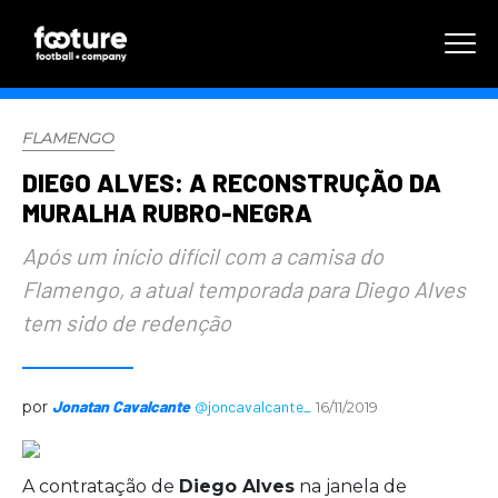
FLAMENGO
DIEGO ALVES: A RECONSTRUÇÃO DA
MURALHA RUBRO-NEGRA
Após um início difícil com a camisa do
Flamengo, a atual temporada para Diego Alves
tem sido de redenção
por
Jonatan Cavalcante
@joncavalcante_
16/11/2019
A contratação de
Diego Alves
na janela de