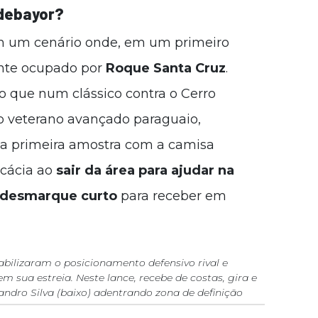
Adebayor?
em um cenário onde, em um primeiro
nte ocupado por
Roque Santa Cruz
.
do que num clássico contra o Cerro
do veterano avançado paraguaio,
 primeira amostra com a camisa
icácia ao
sair da área para ajudar na
desmarque curto
para receber em
bilizaram o posicionamento defensivo rival e
m sua estreia. Neste lance, recebe de costas, gira e
andro Silva (baixo) adentrando zona de definição