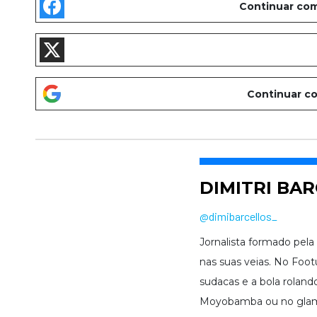
DIMITRI BA
@dimibarcellos_
Jornalista formado pel
nas suas veias. No Footu
sudacas e a bola roland
Moyobamba ou no glamo