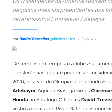
Os tricampeões da América fugiram d
negócios mais surpreendentes dos últ
veteraníssimo Emmanuel Adebayor
Dimitri Barcellos
@dimibarcellos_
por
01/03/2020
De tempos em tempos, os clubes sul-amer
transferências que até podem ser considera
2020, foi a vez do Olimpia ligar o modo
Foo
Adebayor
. Aqui no Brasil, já vimos
Clarence
Honda
no Botafogo. O francês
David Treze
vestiu a camisa do River Plate e posteriorm