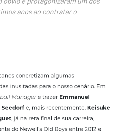
o óbvio e protagonizaram um dos
imos anos ao contratar o
icanos concretizam algumas
das inusitadas para o nosso cenário. Em
tball Manager
e trazer
Emmanuel
 Seedorf
e, mais recentemente,
Keisuke
guet
, já na reta final de sua carreira,
ente do Newell’s Old Boys entre 2012 e