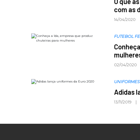
O que as
com as 
14/04/2020
FUTEBOL F
Conheça 
mulhere
02/04/2020
UNIFORMES
Adidas l
13/11/2019