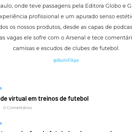
ulo, onde teve passagens pela Editora Globo e Gru
xperiência profissional e um apurado senso estét
dos os nossos produtos, desde as capas de podcas
ras vagas ele sofre com o Arsenal e tece comentári
camisas e escudos de clubes de futebol.
@BorinFilipe
A
ade virtual em treinos de futebol
0 Comentários
A