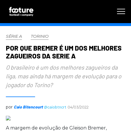
SÉRIE A
TORINIO
POR QUE BREMER É UM DOS MELHORES
ZAGUEIROS DA SERIE A
O brasileiro é um dos melhores zagueiros da
liga, mas ainda há margem de evolução para o
jogador do Torino?
por
Caio Bitencourt
@caiobtncrt
04/03/2022
A margem de evolução de Gleison Bremer,