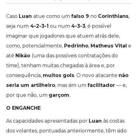
Caso
Luan
atue como um
falso 9
no
Corinthians
,
seja num
4-2-3-1
ou num
4-3-3
, é possível
imaginar que jogadores que atuem atrás dele,
como, potencialmente,
Pedrinho
,
Matheus Vital
e
até
Nikão
(uma das possíveis contratações do
time), tenham muitas chegadas à área e, por
consequência,
muitos gols
. O novo atacante
não
seria um artilheiro
, mas sim um
facilitador
— e,
por que não, um
garçom
.
O ENGANCHE
As capacidades apresentadas por
Luan
às costas
dos volantes, pontuadas anteriormente, têm sido