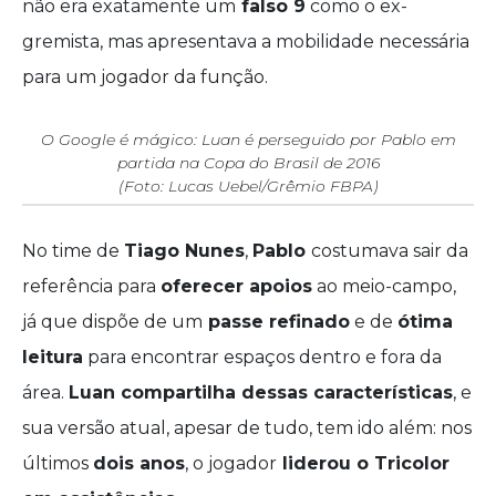
não era exatamente um
falso 9
como o ex-
gremista, mas apresentava a mobilidade necessária
para um jogador da função.
O Google é mágico: Luan é perseguido por Pablo em
partida na Copa do Brasil de 2016
(Foto: Lucas Uebel/Grêmio FBPA)
No time de
Tiago Nunes
,
Pablo
costumava sair da
referência para
oferecer apoios
ao meio-campo,
já que dispõe de um
passe refinado
e de
ótima
leitura
para encontrar espaços dentro e fora da
área.
Luan compartilha dessas características
, e
sua versão atual, apesar de tudo, tem ido além: nos
últimos
dois anos
, o jogador
liderou o Tricolor