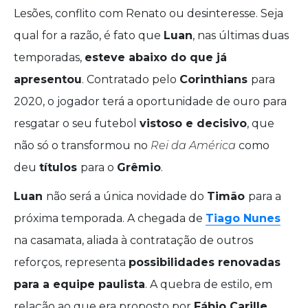
Lesões, conflito com Renato ou desinteresse. Seja
qual for a razão, é fato que
Luan
, nas últimas duas
temporadas,
esteve abaixo do que já
apresentou
. Contratado pelo
Corinthians
para
2020, o jogador terá a oportunidade de ouro para
resgatar o seu futebol
vistoso e decisivo
, que
não só o transformou no
Rei da América
como
deu
títulos
para o
Grêmio
.
Luan
não será a única novidade do
Timão
para a
próxima temporada. A chegada de
Tiago Nunes
na casamata, aliada à contratação de outros
reforços, representa
possibilidades renovadas
para a equipe paulista
. A quebra de estilo, em
relação ao que era proposto por
Fábio Carille
,