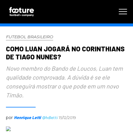
FUTEBOL BRASILEIRO
COMO LUAN JOGARÁ NO CORINTHIANS
DE TIAGO NUNES?
Novo membro do Bando de Loucos, Luan tem
qualidade comprovada. A dúvida é se ele
conseguirá mostrar o que pode em um novo
Timão.
por
Henrique Letti
@hdletti
15/12/2019