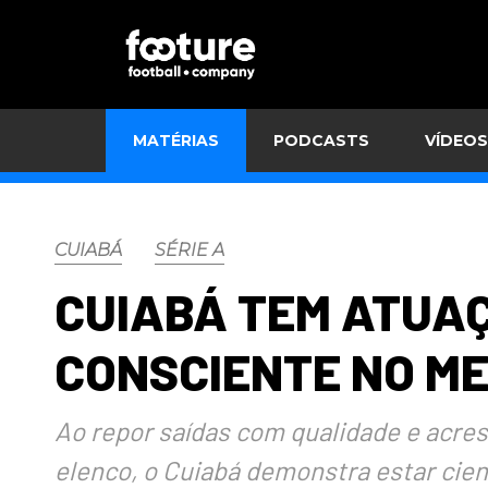
MATÉRIAS
PODCASTS
VÍDEOS
CUIABÁ
SÉRIE A
CUIABÁ TEM ATUAÇ
CONSCIENTE NO M
Ao repor saídas com qualidade e acres
elenco, o Cuiabá demonstra estar cie