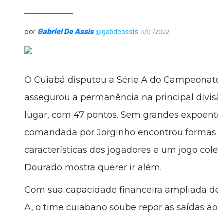
Gabriel De Assis
@gabdeassis
por
11/01/2022
O Cuiabá disputou a Série A do Campeonato 
assegurou a permanência na principal divis
lugar, com 47 pontos. Sem grandes expoente
comandada por Jorginho encontrou formas 
características dos jogadores e um jogo cole
Dourado mostra querer ir além.
Com sua capacidade financeira ampliada d
A, o time cuiabano soube repor as saídas ao