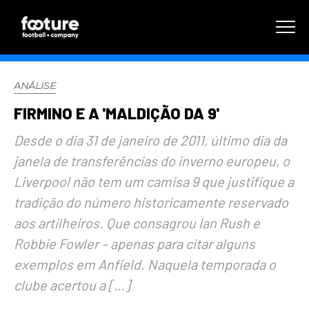
ANÁLISE
FIRMINO E A 'MALDIÇÃO DA 9'
Desde o dia 31 de janeiro de 2011, último dia da
janela de transferências do inverno europeu, o
Liverpool não tem um camisa 9 que justifique a
tradição do número historicamente reservado
aos artilheiros. Que consagrou Ian Rush e
Robbie Fowler – apenas para citar alguns
exemplos em Anfield. Naquela temporada o
clube acertou a […]