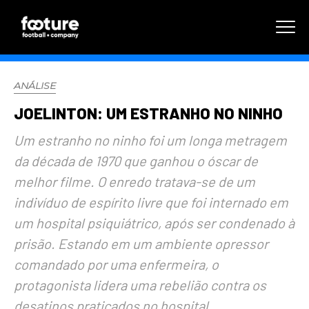
ANÁLISE
JOELINTON: UM ESTRANHO NO NINHO
Um estranho no ninho foi um longa metragem
da década de 1970 que ganhou o óscar de
melhor filme. O enredo tratava-se de um
indivíduo de espírito livre que foi internado em
um hospital psiquiátrico, após ser condenado à
prisão. Estando em um ambiente opressor
comandado por uma enfermeira, o
protagonista lidera uma rebelião contra os
desatinos praticados no hospital.