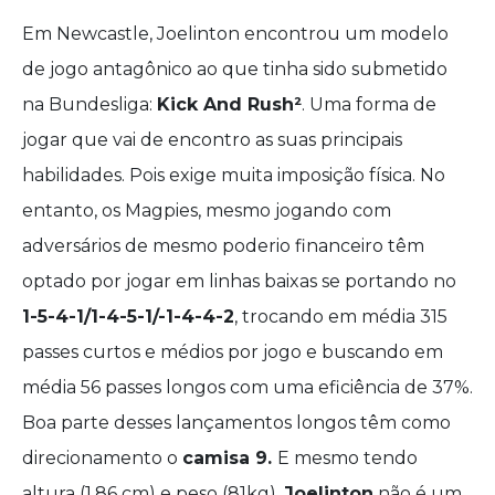
Em Newcastle, Joelinton encontrou um modelo
de jogo antagônico ao que tinha sido submetido
na Bundesliga:
Kick And Rush²
. Uma forma de
jogar que vai de encontro as suas principais
habilidades. Pois exige muita imposição física. No
entanto, os Magpies, mesmo jogando com
adversários de mesmo poderio financeiro têm
optado por jogar em linhas baixas se portando no
1-5-4-1/1-4-5-1/-1-4-4-2
, trocando em média 315
passes curtos e médios por jogo e buscando em
média 56 passes longos com uma eficiência de 37%.
Boa parte desses lançamentos longos têm como
direcionamento o
camisa 9.
E mesmo tendo
altura (1,86 cm) e peso (81kg),
Joelinton
não é um