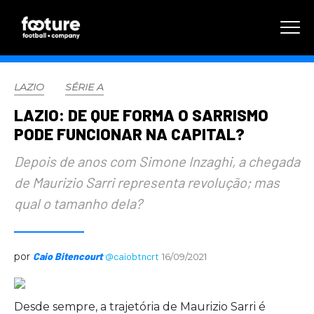
LAZIO
SÉRIE A
LAZIO: DE QUE FORMA O SARRISMO
PODE FUNCIONAR NA CAPITAL?
Depois de anos com Simone Inzaghi, a chegada
de Maurizio Sarri representa revolução; mas
qual o tamanho dela?
por
Caio Bitencourt
@caiobtncrt
16/09/2021
Desde sempre, a trajetória de Maurizio Sarri é