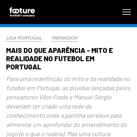
LIGA PORTUGAL
TREINADOR
MAIS DO QUE APARÊNCIA - MITO E
REALIDADE NO FUTEBOL EM
PORTUGAL
Para uma redefinição do mito e da realidade no
futebol em Portugal, as dúvidas lançadas pelos
pensadores Vítor Frade e Manuel Sérgio
deveriam ter criado uma rede de
conhecimento onde a partilha servisse para
alimentar um aprofundar do entendimento do
jogo (e o que o rodeia). Mas uma cultura