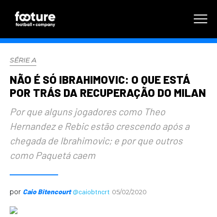
SÉRIE A
NÃO É SÓ IBRAHIMOVIC: O QUE ESTÁ
POR TRÁS DA RECUPERAÇÃO DO MILAN
Por que alguns jogadores como Theo
Hernandez e Rebic estão crescendo após a
chegada de Ibrahimovic; e por que outros
como Paquetá caem
por
Caio Bitencourt
@caiobtncrt
05/02/2020