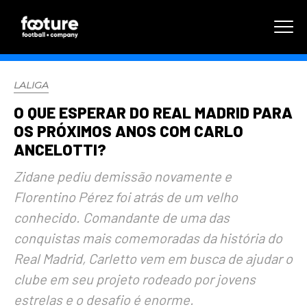
LALIGA
O QUE ESPERAR DO REAL MADRID PARA
OS PRÓXIMOS ANOS COM CARLO
ANCELOTTI?
Zidane pediu demissão novamente e
Florentino Pérez foi atrás de um velho
conhecido. Comandante de uma das
conquistas mais comemoradas da história do
Real Madrid, Carletto vem em busca de ajudar o
clube em seu projeto rodeado por jovens
estrelas e o desafio é enorme.