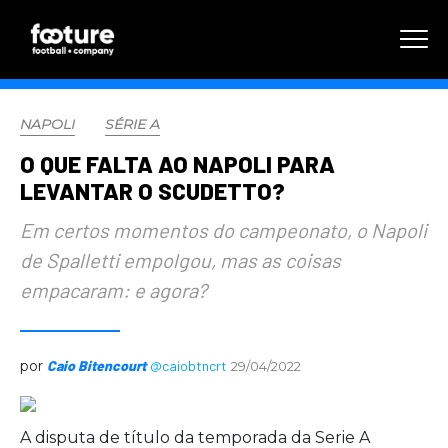
NAPOLI
SÉRIE A
O QUE FALTA AO NAPOLI PARA
LEVANTAR O SCUDETTO?
Em certos momentos do campeonato, o Napoli
de Spalletti empolgou, mas as coisas
empacaram: e agora?
por
Caio Bitencourt
@caiobtncrt
29/04/2022
A disputa de título da temporada da Serie A