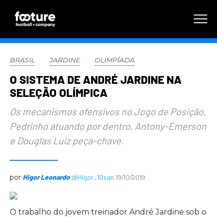
BRASIL
JARDINE
OLIMPÍADA
O SISTEMA DE ANDRÉ JARDINE NA
SELEÇÃO OLÍMPICA
Os mecanismos ofensivos no Jogo de Posição,
Pedrinho atuando por dentro, Antony-Emerson
e Douglas Luiz peça-chave.
por
Higor Leonardo
@Higor_10san
19/10/2019
O trabalho do jovem treinador André Jardine sob o