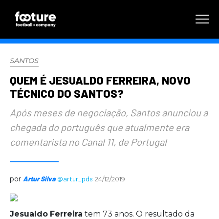
SANTOS
QUEM É JESUALDO FERREIRA, NOVO
TÉCNICO DO SANTOS?
Após meses de negociação, Santos anunciou a
chegada do português que atualmente era
comentarista no Canal 11, de Portugal
por
Artur Silva
@artur_pds
24/12/2019
Jesualdo
Ferreira
tem 73 anos. O resultado da