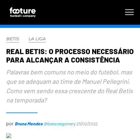
BETIS
LA LIGA
REAL BETIS: O PROCESSO NECESSÁRIO
PARA ALCANÇAR A CONSISTÊNCIA
Palavras bem comuns no meio do futebol, mas
que se adequam ao time de Manuel Pellegrini.
Como vem sendo essa crescente do Real Betis
na temporada?
por
Bruna Mendes
@bensongomery
25/02/2022