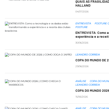
QUAIS AS FRAGILIDA
HALLAND
04/07/2026
ENTREVISTA
FOOTURE C
FOOTURE
ENTREVISTA: Como a 
experiência e a receit
30/06/2026
LEANDRO CORREIA
COPA DO MUNDO DE 2
29/06/2026
ANÁLISE
COPA DO MU
LEANDRO CORREIA
COPA DO MUNDO 202
15/06/2026
ANÁLISE
COPA DO MU