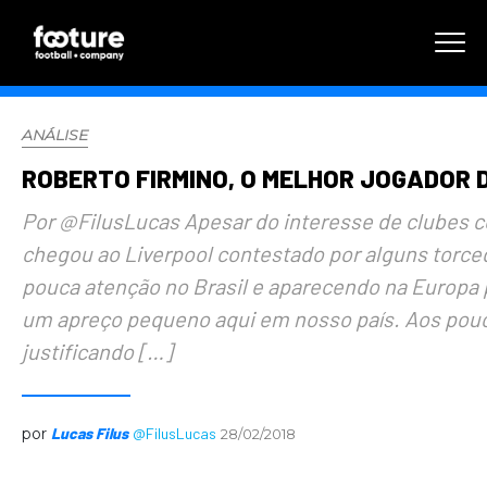
ANÁLISE
ROBERTO FIRMINO, O MELHOR JOGADOR D
Por @FilusLucas Apesar do interesse de clubes 
chegou ao Liverpool contestado por alguns torc
pouca atenção no Brasil e aparecendo na Europa
um apreço pequeno aqui em nosso país. Aos pouc
justificando […]
por
Lucas Filus
@FilusLucas
28/02/2018