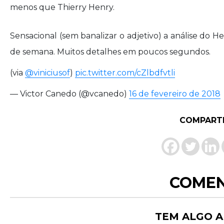
menos que Thierry Henry.
Sensacional (sem banalizar o adjetivo) a análise do H
de semana. Muitos detalhes em poucos segundos.
(via
@viniciusof
)
pic.twitter.com/cZlbdfvtli
— Victor Canedo (@vcanedo)
16 de fevereiro de 2018
COMPART
COMEN
TEM ALGO A