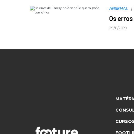
ARSENAL
Os erros
29/11/2019
MATÉRI
CONSUL
CURSO
FOOTLI