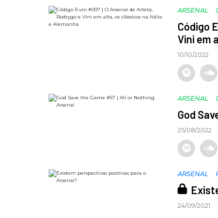
ARSENAL
Código E
Vini em 
10/10/2022
ARSENAL
God Save
25/08/2022
ARSENAL
Exist
24/09/2021