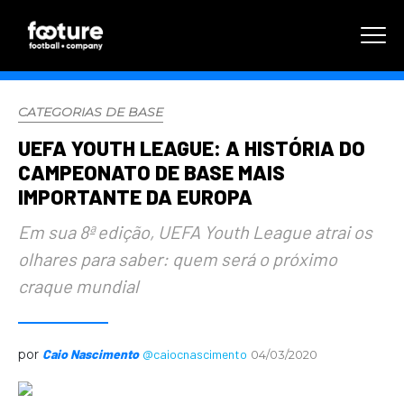
CATEGORIAS DE BASE
UEFA YOUTH LEAGUE: A HISTÓRIA DO
CAMPEONATO DE BASE MAIS
IMPORTANTE DA EUROPA
Em sua 8ª edição, UEFA Youth League atrai os
olhares para saber: quem será o próximo
craque mundial
por
Caio Nascimento
@caiocnascimento
04/03/2020