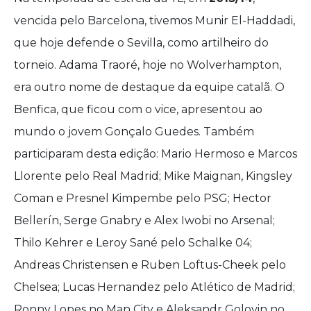
vencida pelo Barcelona, tivemos Munir El-Haddadi,
que hoje defende o Sevilla, como artilheiro do
torneio. Adama Traoré, hoje no Wolverhampton,
era outro nome de destaque da equipe catalã. O
Benfica, que ficou com o vice, apresentou ao
mundo o jovem Gonçalo Guedes. Também
participaram desta edição: Mario Hermoso e Marcos
Llorente pelo Real Madrid; Mike Maignan, Kingsley
Coman e Presnel Kimpembe pelo PSG; Hector
Bellerín, Serge Gnabry e Alex Iwobi no Arsenal;
Thilo Kehrer e Leroy Sané pelo Schalke 04;
Andreas Christensen e Ruben Loftus-Cheek pelo
Chelsea; Lucas Hernandez pelo Atlético de Madrid;
Ronny Lopes no Man City e Aleksandr Golovin no