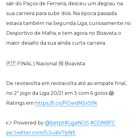
sair do Paços de Ferreira, desceu um degrau na
sua carreira para subir dois. Na época passada
estava também na Segunda Liga, curiosamente no
Desportivo de Mafra, e tem agora no Boavista o
maior desafio da sua ainda curta carreira.
🇵🇹 FINAL | Nacional 🆚 Boavista
De reviravolta em reviravolta até ao empate final,
no 2º jogo da Liga 20/21 em 3 com 6 golos 😱
Ratings em
https://t.co/POwdN5xS9k
👉 Powered by
@betpt
#LigaNOS
#CDNBFC
pic.twitter.com/lLSubV7pNE