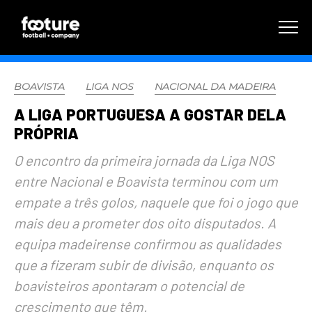
BOAVISTA
LIGA NOS
NACIONAL DA MADEIRA
A LIGA PORTUGUESA A GOSTAR DELA
PRÓPRIA
O encontro da primeira jornada da Liga NOS
entre Nacional e Boavista terminou com um
empate a três golos, naquele que foi o jogo que
mais deu a prometer dos oito disputados. A
equipa madeirense confirmou as qualidades
que a fizeram subir de divisão, enquanto os
boavisteiros apontaram o potencial de
crescimento que têm.