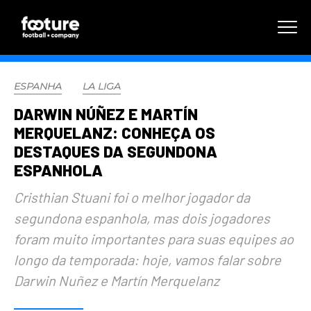
ESPANHA
LA LIGA
DARWIN NÚÑEZ E MARTÍN
MERQUELANZ: CONHEÇA OS
DESTAQUES DA SEGUNDONA
ESPANHOLA
Cristhian Stuani foi o melhor jogador da
segundona espanhola, mas dois jogadores
foram muito importantes para suas equipes ao
longo da temporada: hoje, vamos falar sobre
Darwin Nuñez e Martín Merquelanz