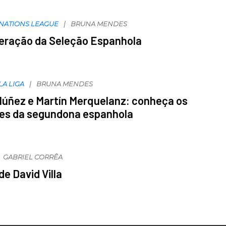
NATIONS LEAGUE
BRUNA MENDES
geração da Seleção Espanhola
LA LIGA
BRUNA MENDES
úñez e Martín Merquelanz: conheça os
es da segundona espanhola
GABRIEL CORRÊA
de David Villa