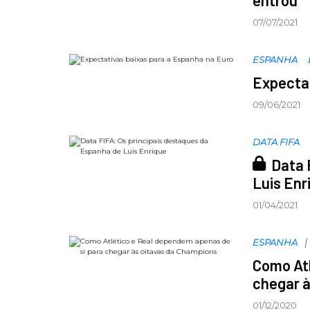
entrou
07/07/2021
ESPANHA
Expectat
09/06/2021
DATA FIFA
Data 
Luis Enr
01/04/2021
ESPANHA
Como Atl
chegar à
01/12/2020