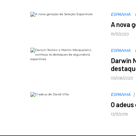
ESPANHA
A nova 
19/11/2020
ESPANHA
Darwin N
destaqu
05/08/2020
ESPANHA
O adeus 
13/11/2019