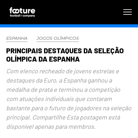
ESPANHA
JOGOS OLÍMPICOS
PRINCIPAIS DESTAQUES DA SELEÇÃO
OLÍMPICA DA ESPANHA
Com elenco recheado de jovens estrelas e
destaques da Euro, a Espanha ganhou a
medalha de prata e terminou a competição
com atuações individuais que contaram
bastante para o futuro de jogadores na seleção
principal. Compartilhe Esta postagem está
disponível apenas para membros.