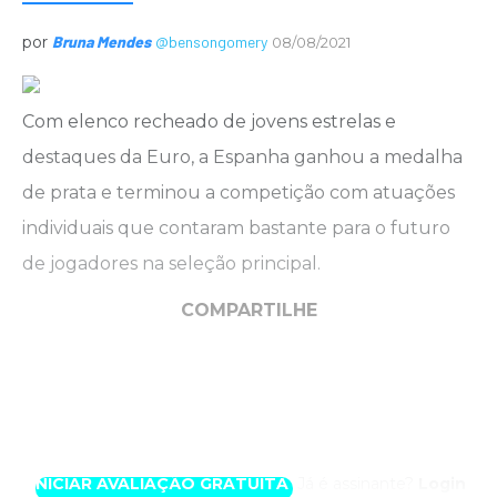
por
Bruna Mendes
@bensongomery
08/08/2021
Com elenco recheado de jovens estrelas e
destaques da Euro, a Espanha ganhou a medalha
de prata e terminou a competição com atuações
individuais que contaram bastante para o futuro
de jogadores na seleção principal.
COMPARTILHE
Experimente uma semana por nossa conta.
Acesse com exclusividade este conteúdo
produzido por nossos especialistas.
INICIAR AVALIAÇÃO GRATUITA
Já é assinante?
Login