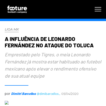
LIGA MX
A INFLUÊNCIA DE LEONARDO
FERNÁNDEZ NO ATAQUE DO TOLUCA
Emprestado pelo Tigres, o meia Leonardo
Fernández já mostra estar habituado ao futebol
mexicano após elevar o rendimento ofensivo
de sua atual equipe
por
Dimitri Barcellos
@dimibarcellos_
05/04/2020