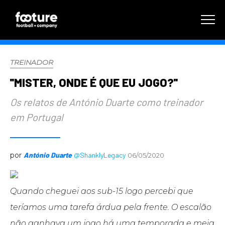
TREINADOR
''MISTER, ONDE É QUE EU JOGO?''
Os relatos de António Duarte como treinador
em Portugal
por
António Duarte
@ShanklyLegacy
06/05/2020
Quando cheguei aos sub-15 logo percebi que
teríamos uma tarefa árdua pela frente. O escalão
não ganhava um jogo há uma temporada e meia