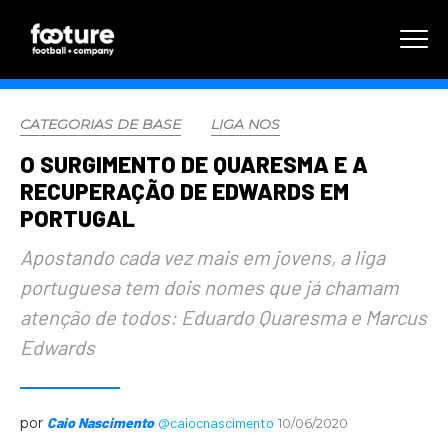
CATEGORIAS DE BASE
LIGA NOS
O SURGIMENTO DE QUARESMA E A
RECUPERAÇÃO DE EDWARDS EM
PORTUGAL
Apostando cada vez mais em jovens, a liga
portuguesa tem dois nomes que já chamam
atenção de todos: Eduardo Quaresma e Marcus
Edwards
por
Caio Nascimento
@caiocnascimento
10/06/2020