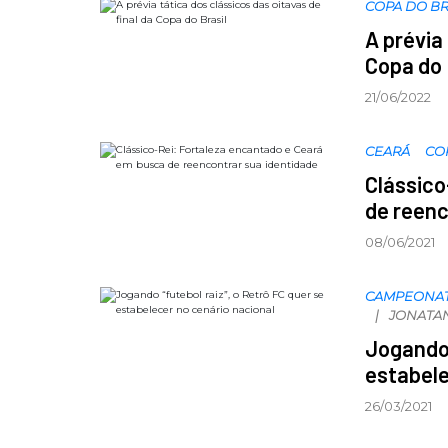
COPA DO BR
A prévia
Copa do 
21/06/2022
CEARÁ
CO
Clássico
de reenc
08/06/2021
CAMPEONA
JONATA
Jogando 
estabele
26/03/2021