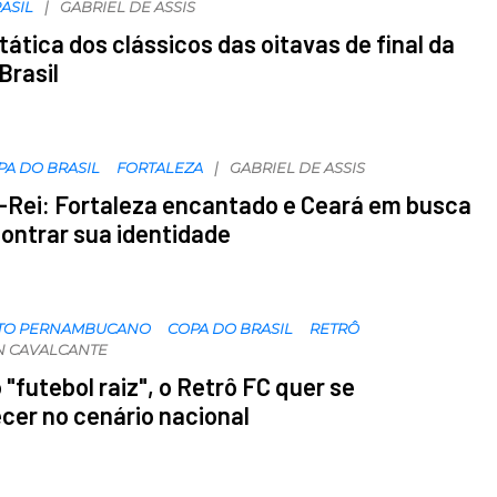
ASIL
GABRIEL DE ASSIS
 tática dos clássicos das oitavas de final da
Brasil
PA DO BRASIL
FORTALEZA
GABRIEL DE ASSIS
-Rei: Fortaleza encantado e Ceará em busca
ontrar sua identidade
TO PERNAMBUCANO
COPA DO BRASIL
RETRÔ
N CAVALCANTE
"futebol raiz", o Retrô FC quer se
cer no cenário nacional