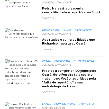
JONATAN CAVALCANTE
Pedro Naressi: acrescenta
competitividade e repertório ao Sport
10/01/2022
BRASILEIRÃO
CEARÁ
RICHARDSON
JONATAN CAVALCANTE
As virtudes e vulnerabilidades que
Richardson aporta ao Ceará
29/12/2021
CEARÁ
ENTREVISTA
GUTO FERREIRA
JONATAN CAVALCANTE
Prestes a completar 100 jogos pelo
Ceará, Guto Ferreira fala sobre o
trabalho no Vozão, as críticas pela
"falta de repertório" e sua
metodologia de treino
09/07/2021
CEARÁ
COPA DO BRASIL
FORTALEZA
GABRIEL DE ASSIS