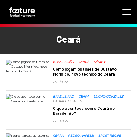
Ceará
BRASILEIRÃO
CEARÁ
SÉRIE B
Como jogam os times de Gustavo
Morínigo, novo técnico do Ceará
23/11/2022
BRASILEIRÃO
CEARÁ
LUCHO GONZÁLEZ
GABRIEL DE ASSIS
O que acontece com o Ceará no
Brasileirão?
27/10/2022
CEARÁ
PEDRO NARESSI
SPORT RECIFE