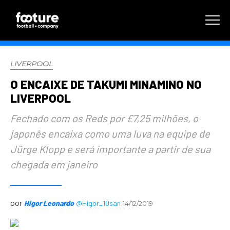
LIVERPOOL
O ENCAIXE DE TAKUMI MINAMINO NO
LIVERPOOL
Fechado com os Reds por £7,25 milhões, o
japonês encaixa como uma luva na equipe de
Jürge Klopp e será importante a partir de sua
chegada em janeiro
por
Higor Leonardo
@Higor_10san
14/12/2019