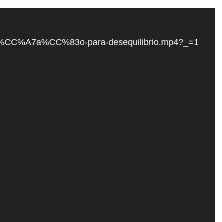
onduc%CC%A7a%CC%83o-para-desequilibrio.mp4?_=1