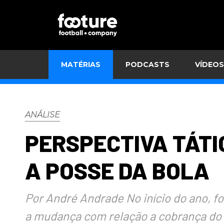
MATÉRIAS
PODCASTS
VÍDEOS
ANÁLISE
PERSPECTIVA TÁTI
A POSSE DA BOLA
Por André Andrade No início do ano, f
a mudança com relação a cobrança do ti