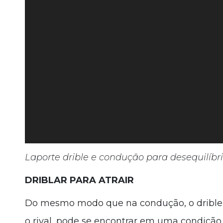
Laporte drible e condução para desequilíbr
DRIBLAR PARA ATRAIR
Do mesmo modo que na condução, o drible po
o rival, pode se encontrar em uma condição