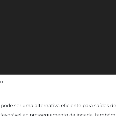
io
de ser uma alternativa eficiente para saídas de p
 favorável ao prosseguimento da jogada, também c