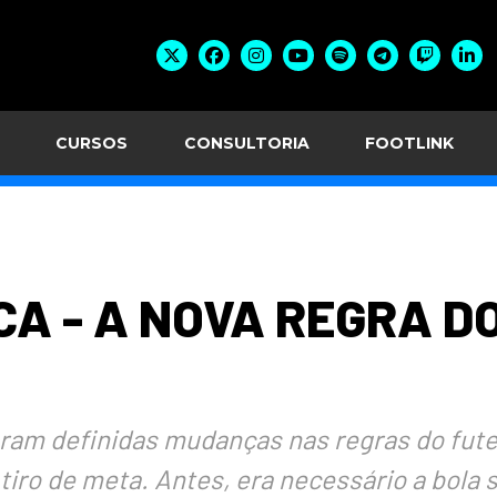
CURSOS
CONSULTORIA
FOOTLINK
CA - A NOVA REGRA DO
oram definidas mudanças nas regras do futeb
ro de meta. Antes, era necessário a bola s