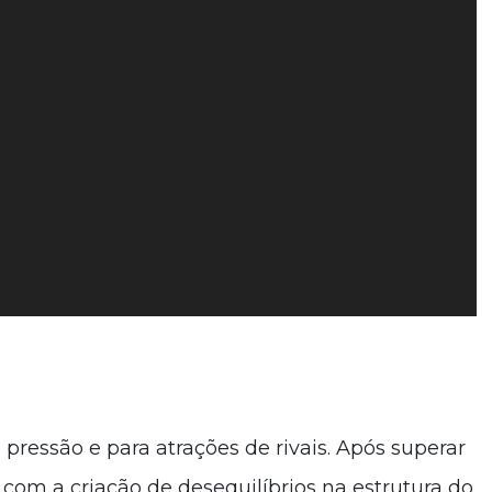
ressão e para atrações de rivais. Após superar
om a criação de desequilíbrios na estrutura do