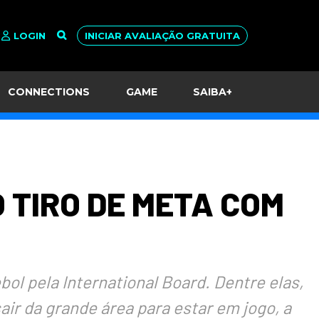
LOGIN
INICIAR AVALIAÇÃO GRATUITA
CONNECTIONS
GAME
SAIBA+
 TIRO DE META COM
ol pela International Board. Dentre elas,
air da grande área para estar em jogo, a